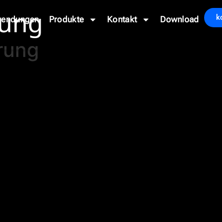
rung
k
endungen
Produkte
Kontakt
Download
rung