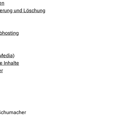
en
herung und Löschung
bhosting
 Media)
e Inhalte
er
n Schumacher