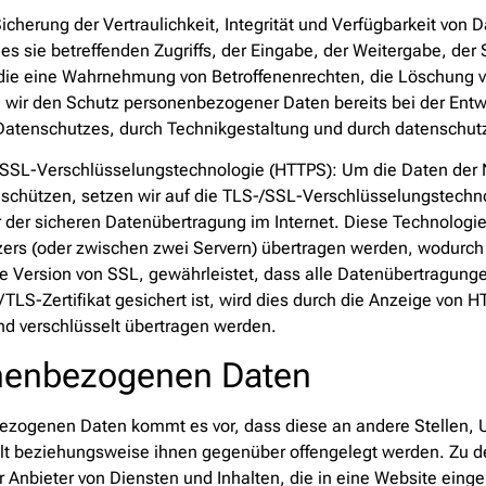
erung der Vertraulichkeit, Integrität und Verfügbarkeit von D
s sie betreffenden Zugriffs, der Eingabe, der Weitergabe, der 
, die eine Wahrnehmung von Betroffenenrechten, die Löschung 
n wir den Schutz personenbezogener Daten bereits bei der En
Datenschutzes, durch Technikgestaltung und durch datenschutz
SSL-Verschlüsselungstechnologie (HTTPS): Um die Daten der N
u schützen, setzen wir auf die TLS-/SSL-Verschlüsselungstechn
er der sicheren Datenübertragung im Internet. Diese Technologi
rs (oder zwischen zwei Servern) übertragen werden, wodurch 
ere Version von SSL, gewährleistet, dass alle Datenübertragun
S-Zertifikat gesichert ist, wird dies durch die Anzeige von HTT
 und verschlüsselt übertragen werden.
onenbezogenen Daten
zogenen Daten kommt es vor, dass diese an andere Stellen, U
lt beziehungsweise ihnen gegenüber offengelegt werden. Zu de
 Anbieter von Diensten und Inhalten, die in eine Website einge