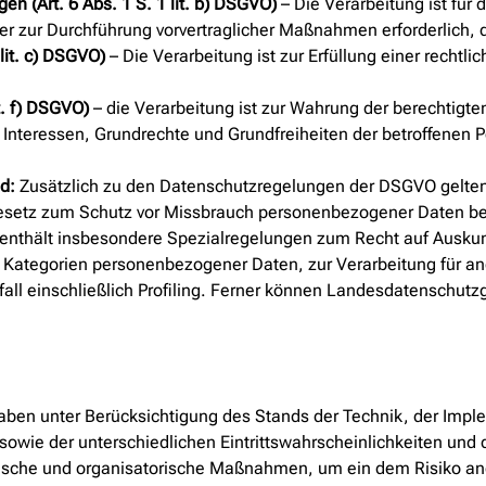
en (Art. 6 Abs. 1 S. 1 lit. b) DSGVO)
– Die Verarbeitung ist für 
oder zur Durchführung vorvertraglicher Maßnahmen erforderlich, 
 lit. c) DSGVO)
– Die Verarbeitung ist zur Erfüllung einer rechtlic
it. f) DSGVO)
– die Verarbeitung ist zur Wahrung der berechtigte
e Interessen, Grundrechte und Grundfreiheiten der betroffenen
nd:
Zusätzlich zu den Datenschutzregelungen der DSGVO gelte
esetz zum Schutz vor Missbrauch personenbezogener Daten be
nthält insbesondere Spezialregelungen zum Recht auf Auskun
r Kategorien personenbezogener Daten, zur Verarbeitung für a
fall einschließlich Profiling. Ferner können Landesdatenschut
aben unter Berücksichtigung des Stands der Technik, der Impl
sowie der unterschiedlichen Eintrittswahrscheinlichkeiten un
hnische und organisatorische Maßnahmen, um ein dem Risiko 