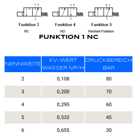
FUNKTION 1 NC
KV-WERT
DRUCKBEREICH
NENNWEITE
WASSER M³/H
BAR
2
0,108
80
3
0,200
70
4
0,295
60
5
0,532
45
6
0,655
30