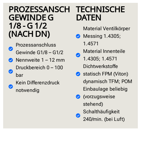
PROZESSANSCHLUSS
TECHNISCHE
GEWINDE G
DATEN
1/8 - G 1/2
Material Ventilkörper
(NACH DN)
Messing 1.4305;
1.4571
Prozessanschluss
Material Innenteile
Gewinde G1/8 – G1/2
1.4305; 1.4571
Nennweite 1 – 12 mm
Dichtwerkstoffe
Druckbereich 0 – 100
statisch FPM (Viton)
bar
dynamisch TFM; POM
Kein Differenzdruck
Einbaulage beliebig
notwendig
(vorzugsweise
stehend)
Schalthäufigkeit
240/min. (bei Luft)