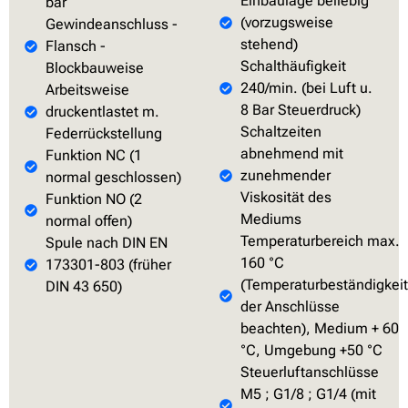
Einbaulage beliebig
bar
(vorzugsweise
Gewindeanschluss -
stehend)
Flansch -
Schalthäufigkeit
Blockbauweise
240/min. (bei Luft u.
Arbeitsweise
8 Bar Steuerdruck)
druckentlastet m.
Schaltzeiten
Federrückstellung
abnehmend mit
Funktion NC (1
zunehmender
normal geschlossen)
Viskosität des
Funktion NO (2
Mediums
normal offen)
Temperaturbereich max.
Spule nach DIN EN
160 °C
173301-803 (früher
(Temperaturbeständigkeit
DIN 43 650)
der Anschlüsse
beachten), Medium + 60
°C, Umgebung +50 °C
Steuerluftanschlüsse
M5 ; G1/8 ; G1/4 (mit