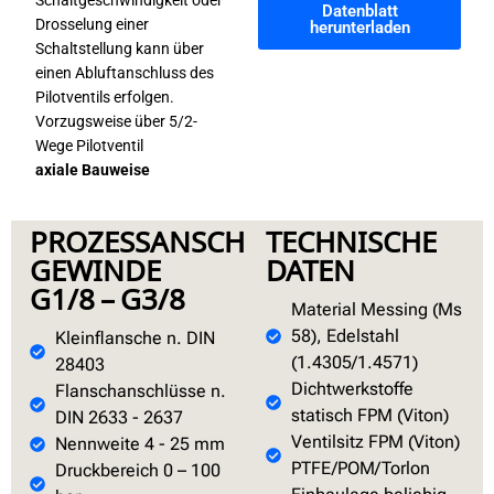
Schaltgeschwindigkeit oder
Datenblatt
Drosselung einer
herunterladen
Schaltstellung kann über
einen Abluftanschluss des
Pilotventils erfolgen.
Vorzugsweise über 5/2-
Wege Pilotventil
axiale Bauweise
PROZESSANSCHLUSS
TECHNISCHE
GEWINDE
DATEN
G1/8 – G3/8
Material Messing (Ms
58), Edelstahl
Kleinflansche n. DIN
(1.4305/1.4571)
28403
Dichtwerkstoffe
Flanschanschlüsse n.
statisch FPM (Viton)
DIN 2633 - 2637
Ventilsitz FPM (Viton)
Nennweite 4 - 25 mm
PTFE/POM/Torlon
Druckbereich 0 – 100