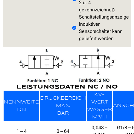
2 u. 4
gekennzeichnet)
Schaltstellungsanzeige
induktiver
Sensorschalter kann
geliefert werden
LEISTUNGSDATEN NC / NO
KV-
DRUCKBEREICH
NENNWEITE
WERT
MAX.
ANSCH
DN
WASSER
BAR
M³/H
0,048 –
G1/8 – 
1 – 4
0 – 64