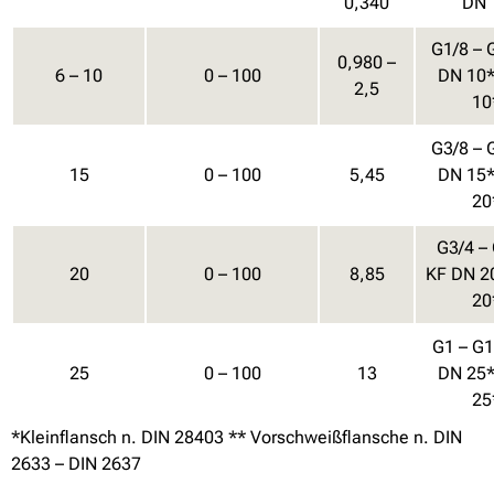
0,340
DN 
G1/8 – 
0,980 –
6 – 10
0 – 100
DN 10*
2,5
10
G3/8 – 
15
0 – 100
5,45
DN 15*
20
G3/4 –
20
0 – 100
8,85
KF DN 2
20
G1 – G1
25
0 – 100
13
DN 25*
25
*Kleinflansch n. DIN 28403 ** Vorschweißflansche n. DIN
2633 – DIN 2637