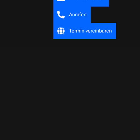
Anrufen
Termin vereinbaren
Telefon:
+49 (0) 79 46 91 30 – 0
E-Mail:
info@sit-ventile.de